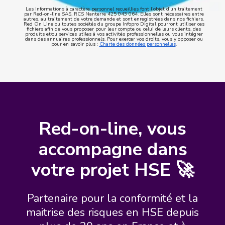
Les informations à caractère personnel recueillies font l’objet d’un traitement
par Red-on-line SAS, RCS Nanterre 425 043 064. Elles sont nécessaires entre
autres, au traitement de votre demande et sont enregistrées dans nos fichiers.
Red On Line ou toutes sociétés du groupe Infopro Digital pourront utiliser ces
fichiers afin de vous proposer pour leur compte ou celui de leurs clients, des
produits et/ou services utiles à vos activités professionnelles ou vous intégrer
dans des annuaires professionnels. Pour exercer vos droits, vous y opposer ou
pour en savoir plus :
Charte des données personnelles
.
Red-on-line, vous
accompagne dans
votre projet HSE 🚀
Partenaire pour la conformité et la
maitrise des risques en HSE depuis